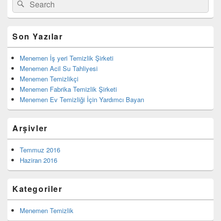
Search
Ara
yan
for:
bar
eklenti
bölgesi
Son Yazılar
Menemen İş yeri Temizlik Şirketi
Menemen Acil Su Tahliyesi
Menemen Temizlikçi
Menemen Fabrika Temizlik Şirketi
Menemen Ev Temizliği İçin Yardımcı Bayan
Arşivler
Temmuz 2016
Haziran 2016
Kategoriler
Menemen Temizlik