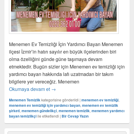
Menemen Ev Temizliği İçin Yardımcı Bayan Menemen
ilçesi İzmir’in hatırı sayılır en büyük ilçelerinden biri
olma özelliğini günde güne taşımaya devam
etmektedir. Bugün sizler için Menemen ev temizliği için
yardımcı bayan hakkında lafı uzatmadan bir takım
bilgilere yer vereceğiz. Menemen
Okumaya devam et
Menemen Ev Temizliği İçin Yardımcı B
→
Menemen Temizlik
kategorisine gönderildi
|
menemen ev temizliği
,
menemen ev temizliği için yardımcı bayan
,
menemen ev temizlik
şirketi
,
menemen gündelikçi
,
menemen temizlik
,
menemen yardımcı
bayan temizlikçi
ile etiketlendi
|
Bir Cevap Yazın
Birincil