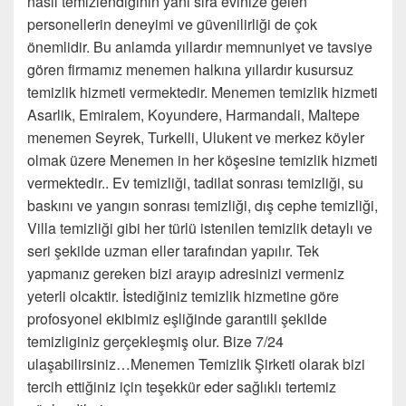
nasıl temizlendiginin yani sıra evinize gelen
personellerin deneyimi ve güvenilirliği de çok
önemlidir. Bu anlamda yıllardır memnuniyet ve tavsiye
gören firmamız menemen halkına yıllardır kusursuz
temizlik hizmeti vermektedir. Menemen temizlik hizmeti
Asarlik, Emiralem, Koy
undere, Harmandali, Maltepe
menemen Seyrek, Turkelli, Ulukent ve merkez köyler
olmak üzere Menemen in her köşesine temizlik hizmeti
vermektedir.. Ev temizliği, tadilat sonrası temizliği, su
baskını ve yangın sonrası temizliği, dış cephe temizliği,
Villa temizliği gibi her türlü istenilen temizlik detaylı ve
seri şekilde uzman eller tarafından yapılır. Tek
yapmanız gereken bizi arayıp adresinizi vermeniz
yeterli olcaktir. İstediğiniz temizlik hizmetine göre
profosyonel ekibimiz eşliğinde garantili şekilde
temizliginiz gerçekleşmiş olur. Bize 7/24
ulaşabilirsiniz…Menemen Temizlik Şirketi olarak bizi
tercih ettiğiniz için teşekkür eder sağlıklı tertemiz