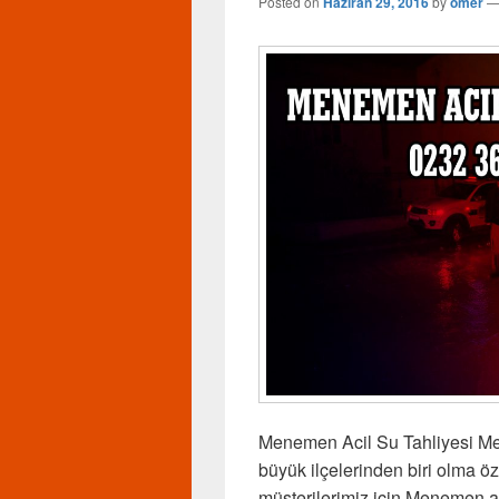
Posted on
Haziran 29, 2016
by
omer
Menemen Acil Su Tahliyesi Men
büyük ilçelerinden biri olma öz
müşterilerimiz için Menemen ac