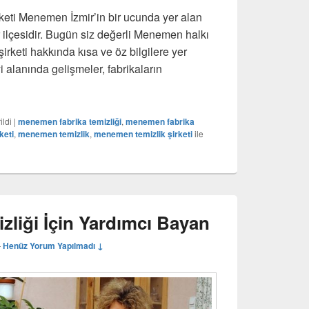
eti Menemen İzmir’in bir ucunda yer alan
 ilçesidir. Bugün siz değerli Menemen halkı
irketi hakkında kısa ve öz bilgilere yer
alanında gelişmeler, fabrikaların
brika Temizlik Şirketi
ildi
|
menemen fabrika temizliği
,
menemen fabrika
keti
,
menemen temizlik
,
menemen temizlik şirketi
ile
liği İçin Yardımcı Bayan
—
Henüz Yorum Yapılmadı ↓