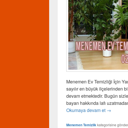
Menemen Ev Temizliği İçin Yar
sayılır en büyük ilçelerinden 
devam etmektedir. Bugün sizler
bayan hakkında lafı uzatmadan
Okumaya devam et
Menemen E
→
Menemen Temizlik
kategorisine gönder