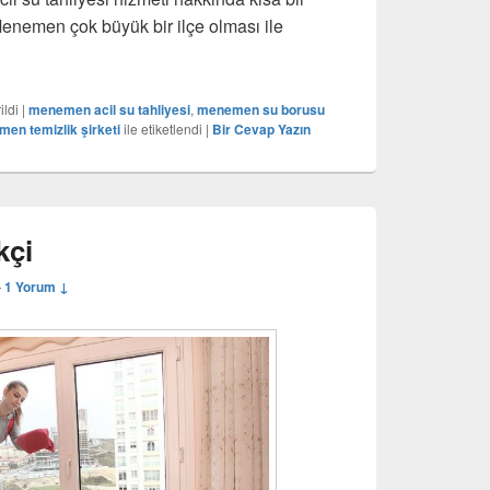
 Menemen çok büyük bir ilçe olması ile
cil Su Tahliyesi
ildi
|
menemen acil su tahliyesi
,
menemen su borusu
en temizlik şirketi
ile etiketlendi
|
Bir Cevap Yazın
kçi
—
1 Yorum ↓