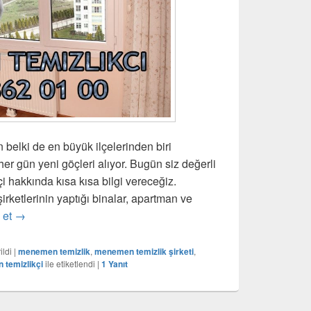
 belki de en büyük ilçelerinden biri
er gün yeni göçleri alıyor. Bugün siz değerli
 hakkında kısa kısa bilgi vereceğiz.
ketlerinin yaptığı binalar, apartman ve
 et
Menemen Temizlikçi
→
ildi
|
menemen temizlik
,
menemen temizlik şirketi
,
temizlikçi
ile etiketlendi
|
1
Yanıt