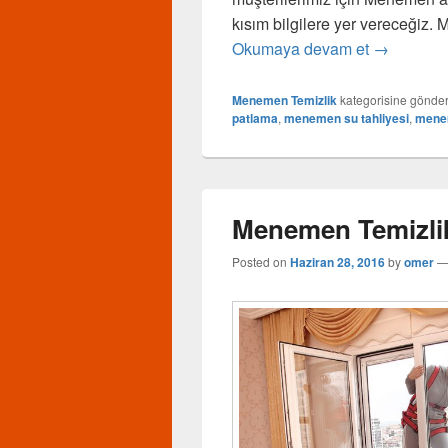
kısım bilgilere yer vereceğiz.
Okumaya devam et
Menemen A
→
Menemen Temizlik
kategorisine gönder
patlama
,
menemen su tahliyesi
,
menem
Menemen Temizli
Posted on
Haziran 28, 2016
by
omer