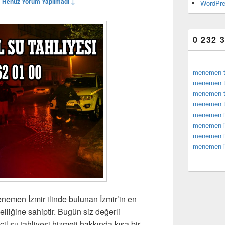
—
Henüz Yorum Yapılmadı ↓
WordPre
0 232 
menemen te
menemen te
menemen te
menemen te
menemen iz
menemen iz
menemen izm
menemen iz
emen İzmir ilinde bulunan İzmir’in en
elliğine sahiptir. Bugün siz değerli
il su tahliyesi hizmeti hakkında kısa bir