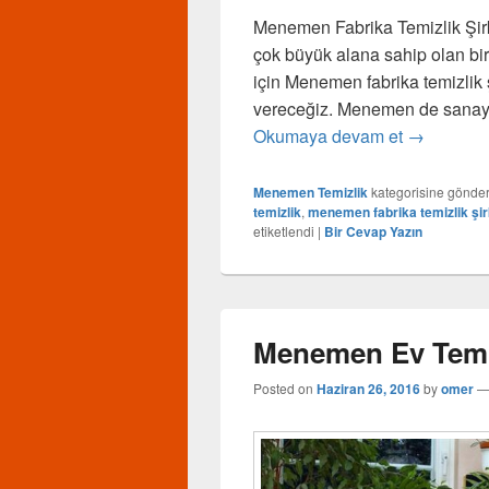
Menemen Fabrika Temizlik Şirk
çok büyük alana sahip olan bir
için Menemen fabrika temizlik ş
vereceğiz. Menemen de sanayi 
Okumaya devam et
Menemen Fa
→
Menemen Temizlik
kategorisine gönder
temizlik
,
menemen fabrika temizlik şir
etiketlendi
|
Bir Cevap Yazın
Menemen Ev Temiz
Posted on
Haziran 26, 2016
by
omer