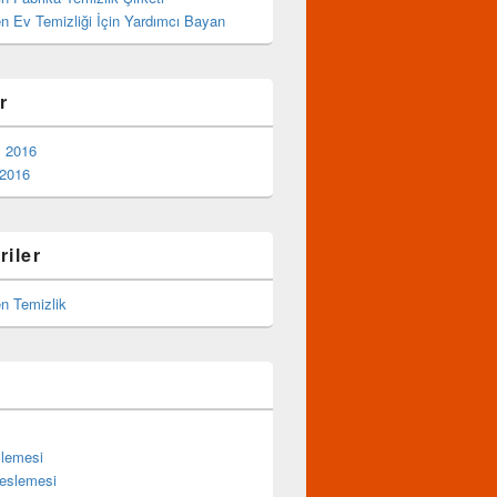
 Ev Temizliği İçin Yardımcı Bayan
r
 2016
 2016
riler
 Temizlik
slemesi
eslemesi