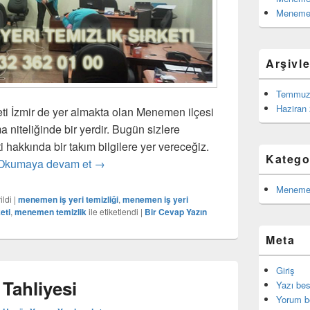
Menemen
Arşivle
Temmuz
Haziran
ti İzmir de yer almakta olan Menemen ilçesi
ma niteliğinde bir yerdir. Bugün sizlere
i hakkında bir takım bilgilere yer vereceğiz.
Katego
Okumaya devam et
Menemen İş yeri Temizlik Şirketi
→
Menemen
ildi
|
menemen iş yeri temizliği
,
menemen iş yeri
eti
,
menemen temizlik
ile etiketlendi
|
Bir Cevap Yazın
Meta
Giriş
Tahliyesi
Yazı be
Yorum b