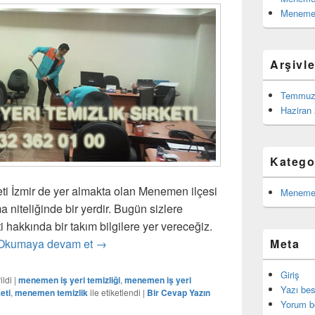
Menemen
Arşivle
Temmuz
Haziran
Katego
ti İzmir de yer almakta olan Menemen ilçesi
Menemen
ma niteliğinde bir yerdir. Bugün sizlere
i hakkında bir takım bilgilere yer vereceğiz.
Okumaya devam et
Menemen İş yeri Temizlik Şirketi
→
Meta
Giriş
ildi
|
menemen iş yeri temizliği
,
menemen iş yeri
Yazı be
eti
,
menemen temizlik
ile etiketlendi
|
Bir Cevap Yazın
Yorum b