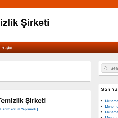
lik Şirketi
İletişim
Birincil
Search
Ara
yan
for:
bar
eklenti
bölgesi
Son Ya
emizlik Şirketi
Menemen 
Menemen
—
Henüz Yorum Yapılmadı ↓
Menemen
Menemen