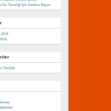
 Ev Temizliği İçin Yardımcı Bayan
r
 2016
 2016
riler
 Temizlik
slemesi
eslemesi