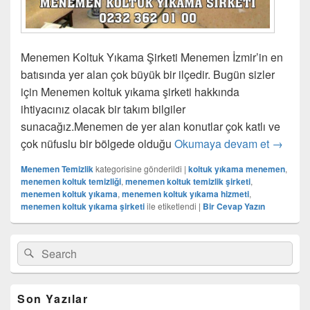
Menemen Koltuk Yıkama Şirketi Menemen İzmir’in en
batısında yer alan çok büyük bir ilçedir. Bugün sizler
için Menemen koltuk yıkama şirketi hakkında
ihtiyacınız olacak bir takım bilgiler
sunacağız.Menemen de yer alan konutlar çok katlı ve
çok nüfuslu bir bölgede olduğu
Okumaya devam et
Menemen
→
Menemen Temizlik
kategorisine gönderildi
|
koltuk yıkama menemen
,
menemen koltuk temizliği
,
menemen koltuk temizlik şirketi
,
menemen koltuk yıkama
,
menemen koltuk yıkama hizmeti
,
menemen koltuk yıkama şirketi
ile etiketlendi
|
Bir Cevap Yazın
Birincil
Search
Ara
yan
for:
bar
eklenti
bölgesi
Son Yazılar