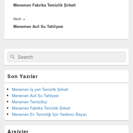
Menemen Fabrika Temizlik Şirketi
post:
Next
→
Next
Menemen Acil Su Tahliyesi
post:
Birincil
Search
Ara
yan
for:
bar
eklenti
bölgesi
Son Yazılar
Menemen İş yeri Temizlik Şirketi
Menemen Acil Su Tahliyesi
Menemen Temizlikçi
Menemen Fabrika Temizlik Şirketi
Menemen Ev Temizliği İçin Yardımcı Bayan
Arşivler