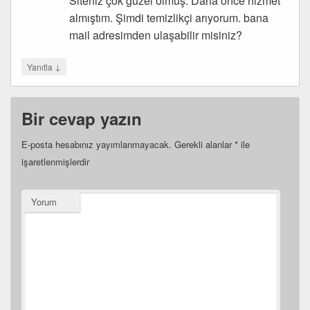
Siteniz çok güzel olmuş. Daha önce hizmet
almıştım. Şimdi temizlikçi arıyorum. bana
mail adresimden ulaşabilir misiniz?
↓
Yanıtla
Bir cevap yazın
E-posta hesabınız yayımlanmayacak.
Gerekli alanlar
*
ile
işaretlenmişlerdir
Yorum