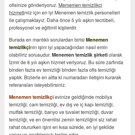
ofisinize gönderiyoruz.
Mememen temizlikçi
hizmeti
miz için en iyi Menemen temizlik personelleri
ile çalışmaktayız. Daha önce 5 yılı aşkın tecrübeli,
profesyonel ve eğitimli kişilerdir.
Burada en mantıklı sorulardan birisi
Menemen
temizlikçi
nin işini iyi yapacağından nasıl emin
olabiliriz sorusudur.
Menemen temizlik şirketi
olarak
İzmir de 8 yılı aşkın hizmet veriyoruz. Bu süre zarfında
binden fazla ev temizliği binden fazla ofis temizliği
yaptık. Bizlerle en altta ki numaradan iletişim kurarak
referansları isteyebilirsiniz.
Menemen temizlikçi
evinize geldiğinde mobilya
temizliği, cam temizliği, ev dış ve iç kapı temizliği,
mutfak temizliği, banyo ve tuvalet temizliği, duvar
temizliği, ve en önemlisi zemin temizliğini siz rahat
rahat otururken işini en kısa sürede, en iyi şekilde
yapar ve anahtarınızı teslim eder.