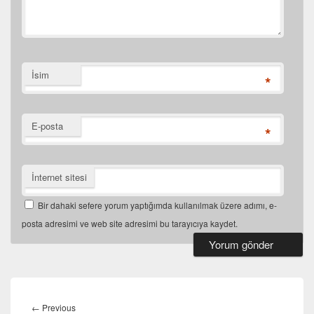
İsim
*
E-posta
*
İnternet sitesi
Bir dahaki sefere yorum yaptığımda kullanılmak üzere adımı, e-
posta adresimi ve web site adresimi bu tarayıcıya kaydet.
Yazı
dolaşımı
←
Previous
Previous