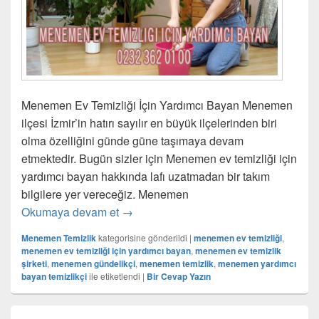
Menemen Ev Temizliği İçin Yardımcı Bayan Menemen
ilçesi İzmir’in hatırı sayılır en büyük ilçelerinden biri
olma özelliğini günde güne taşımaya devam
etmektedir. Bugün sizler için Menemen ev temizliği için
yardımcı bayan hakkında lafı uzatmadan bir takım
bilgilere yer vereceğiz. Menemen
Okumaya devam et
Menemen Ev Temizliği İçin Yardımcı B
→
Menemen Temizlik
kategorisine gönderildi
|
menemen ev temizliği
,
menemen ev temizliği için yardımcı bayan
,
menemen ev temizlik
şirketi
,
menemen gündelikçi
,
menemen temizlik
,
menemen yardımcı
bayan temizlikçi
ile etiketlendi
|
Bir Cevap Yazın