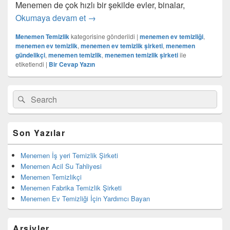
Menemen de çok hızlı bir şekilde evler, binalar,
Okumaya devam et
Menemen Ev Temizlik Şirketi
→
Menemen Temizlik
kategorisine gönderildi
|
menemen ev temizliği
,
menemen ev temizlik
,
menemen ev temizlik şirketi
,
menemen
gündelikçi
,
menemen temizlik
,
menemen temizlik şirketi
ile
etiketlendi
|
Bir Cevap Yazın
Birincil
Search
Ara
yan
for:
bar
eklenti
bölgesi
Son Yazılar
Menemen İş yeri Temizlik Şirketi
Menemen Acil Su Tahliyesi
Menemen Temizlikçi
Menemen Fabrika Temizlik Şirketi
Menemen Ev Temizliği İçin Yardımcı Bayan
Arşivler